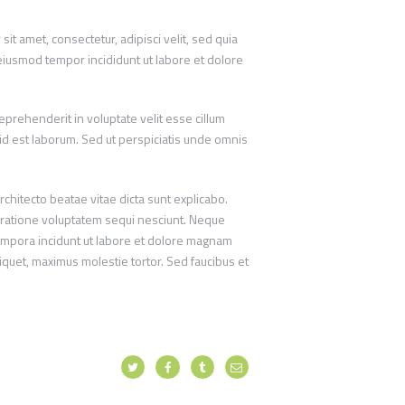
 amet, consectetur, adipisci velit, sed quia
eiusmod tempor incididunt ut labore et dolore
eprehenderit in voluptate velit esse cillum
m id est laborum. Sed ut perspiciatis unde omnis
chitecto beatae vitae dicta sunt explicabo.
 ratione voluptatem sequi nesciunt. Neque
tempora incidunt ut labore et dolore magnam
quet, maximus molestie tortor. Sed faucibus et