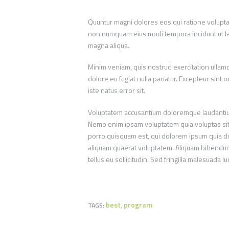
Quuntur magni dolores eos qui ratione voluptat
non numquam eius modi tempora incidunt ut lab
magna aliqua.
Minim veniam, quis nostrud exercitation ullamco
dolore eu fugiat nulla pariatur. Excepteur sint 
iste natus error sit.
Voluptatem accusantium doloremque laudantium, 
Nemo enim ipsam voluptatem quia voluptas sit 
porro quisquam est, qui dolorem ipsum quia do
aliquam quaerat voluptatem. Aliquam bibendum 
tellus eu sollicitudin. Sed fringilla malesuada lu
best
,
program
TAGS: