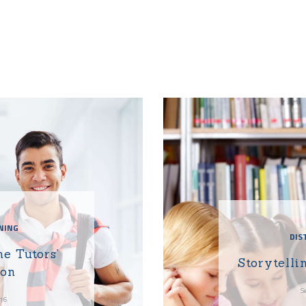
NING
DIS
he Tutors’
Storytelli
ion
S
016