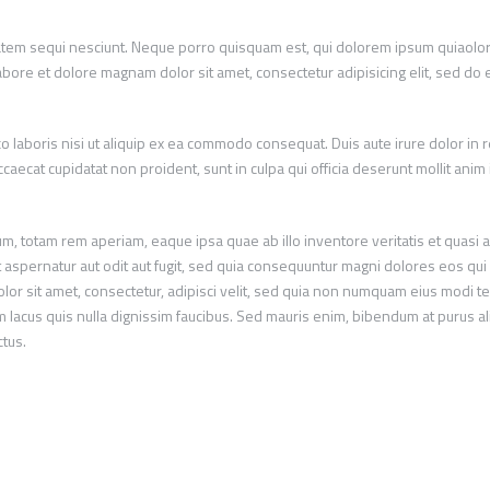
em sequi nesciunt. Neque porro quisquam est, qui dolorem ipsum quiaolor sit
ore et dolore magnam dolor sit amet, consectetur adipisicing elit, sed do 
 laboris nisi ut aliquip ex ea commodo consequat. Duis aute irure dolor in r
occaecat cupidatat non proident, sunt in culpa qui officia deserunt mollit ani
totam rem aperiam, eaque ipsa quae ab illo inventore veritatis et quasi ar
aspernatur aut odit aut fugit, sed quia consequuntur magni dolores eos qui
lor sit amet, consectetur, adipisci velit, sed quia non numquam eius modi 
lacus quis nulla dignissim faucibus. Sed mauris enim, bibendum at purus ali
ctus.